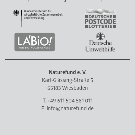
Naturefund e. V.
Karl-Glässing-Straße 5
65183 Wiesbaden
T. +49 611 504 581 011
E. info@naturefund.de