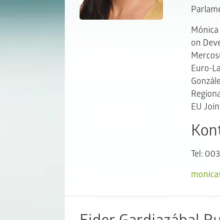
Parlam
Mónica 
on Deve
Mercosu
Euro-La
Gonzále
Regiona
EU Join
Kon
Tel: 00
monicas