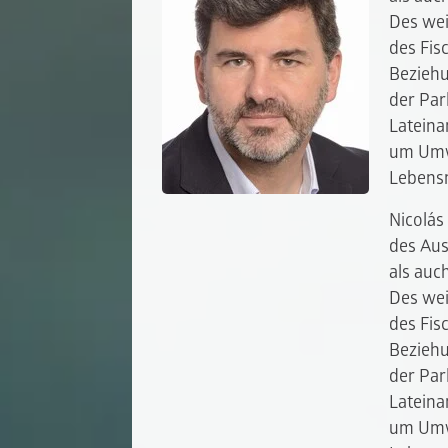
Des weit
des Fis
Beziehu
der Pa
Lateina
um Umwe
Lebensm
Nicolás
des Aus
als auc
Des weit
des Fis
Beziehu
der Pa
Lateina
um Umwe