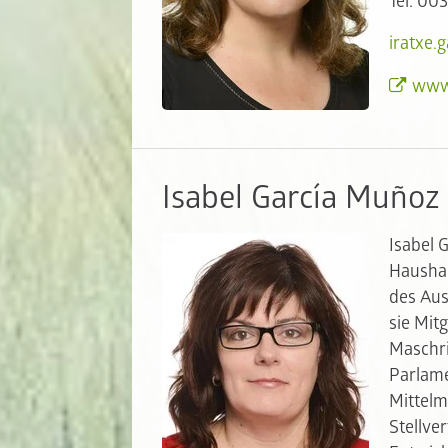
Tel: 00
iratxe.
www.
Isabel García Muñoz
Isabel 
Haushal
des Aus
sie Mit
Maschri
Parlame
Mittelm
Stellve