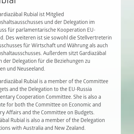
bial
rdiazábal Rubial ist Mitglied
shaltsausschusses und der Delegation im
ss für parlamentarische Kooperation EU-
d. Des weiteren ist sie sowohl die Stellvertreterin
schusses für Wirtschaft und Währung als auch
shaltausschusses. Außerdem sitzt Gardiazábal
in der Delegation für die Beziehungen zu
ien und Neuseeland.
ardiazábal Rubial is a member of the Committee
ets and the Delegation to the EU-Russia
entary Cooperation Committee. She is also a
ute for both the Committee on Economic and
y Affairs and the Committee on Budgets.
ábal Rubial is also a member of the Delegation
ations with Australia and New Zealand.