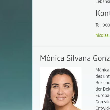
Lebensm
Kon
Tel: 00
nicolas
Mónica Silvana Gonz
Mónica 
des Ent
Beziehu
der Del
Europa-
Gonzále
Entwick