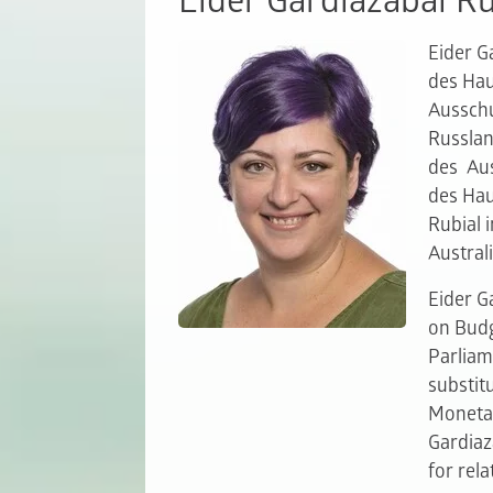
Eider Gardiazábal Ru
Eider Ga
des Hau
Ausschu
Russlan
des Aus
des Hau
Rubial 
Austral
Eider G
on Budg
Parliam
substit
Monetar
Gardiaz
for rel