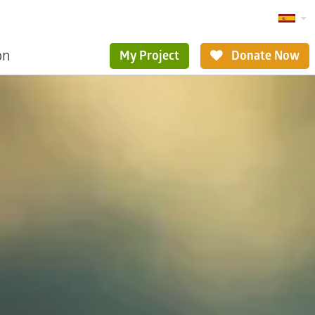
ón
My Project
Donate Now