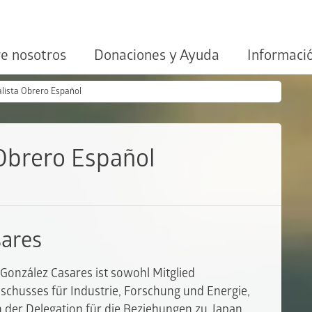
e nosotros
Donaciones y Ayuda
Informaci
alista Obrero Español
 Obrero Español
sares
 González Casares ist sowohl Mitglied
schusses für Industrie, Forschung und Energie,
h der Delegation für die Beziehungen zu Japan.