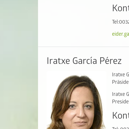
Kon
Tel:003
eider.g
Iratxe García Pérez
Iratxe 
Präside
Iratxe 
Preside
Kont