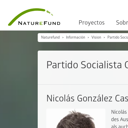
Proyectos
Sobr
Naturefund
Información
Vision
Partido Soci
Partido Socialista
Nicolás González Ca
Nicolás
des Aus
als auc