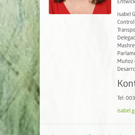
Entwick
Isabel 
Control
Transpo
Delegac
Mashreq
Parlame
Muñoz e
Desarro
Kont
Tel: 00
isabel.