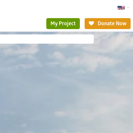
My Project
Donate Now