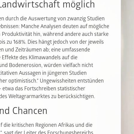
 Landwirtschaft möglich
en durch die Auswertung von zwanzig Studien
ebnissen: Manche Analysen deuten auf mögliche
n Produktivität hin, während andere auch starke
is zu 168%. Dies hängt jedoch von der jeweils
en und Zeiträumen ab; eine umfassende
te Effekte des Klimawandels auf die
und Bodenerosion, würden vielfach nicht
ntitativen Aussagen in jüngeren Studien
her optimistisch.“ Ungewissheiten entstünden
etwa das Fortschreiben statistischer
s Weltagrarmarktes zu berücksichtigen.
und Chancen
 die kritischen Regionen Afrikas und die
, sagt der Leiter des Forschungsbereichs